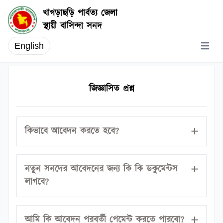
খাগড়াছড়ি পার্বত্য জেলা
স্থায়ী বাসিন্দা সনদ
English
Open m
জিজ্ঞাসিত প্রশ্ন
কিভাবে আবেদন করতে হবে?
সনদ মেনুতে গিয়ে নতুন সনদের জন্য আবেদন করুন
নতুন সনদের আবেদনের জন্য কি কি ডকুমেন্টস
মেনুতে ক্লিক করুন।
লাগবে?
আপনার ছবি, জন্ম নিবন্ধন সার্টিফিকেট, হেডম্যানের
আমি কি আবেদন পরবর্তী পেমেন্ট করতে পারবো?